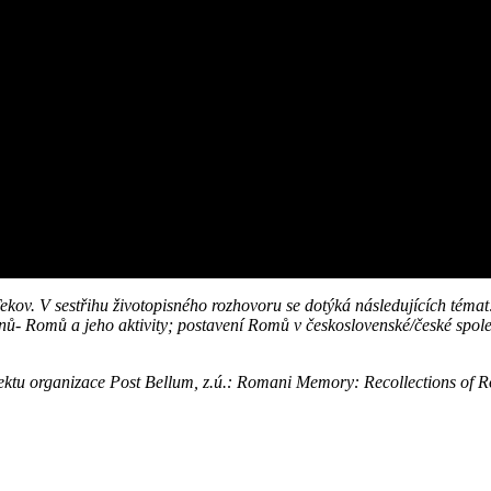
ov. V sestřihu životopisného rozhovoru se dotýká následujících témat
nů- Romů a jeho aktivity; postavení Romů v československé/české spole
ektu organizace Post Bellum, z.ú.: Romani Memory: Recollections of R