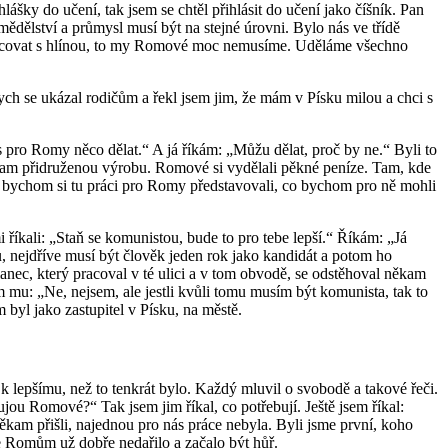
hlášky do učení, tak jsem se chtěl přihlásit do učení jako číšník. Pan
emědělství a průmysl musí být na stejné úrovni. Bylo nás ve třídě
. Pracovat s hlínou, to my Romové moc nemusíme. Uděláme všechno
ych se ukázal rodičům a řekl jsem jim, že mám v Písku milou a chci s
 pro Romy něco dělat.“ A já říkám: „Můžu dělat, proč by ne.“ Byli to
i tam přidruženou výrobu. Romové si vydělali pěkné peníze. Tam, kde
jak bychom si tu práci pro Romy představovali, co bychom pro ně mohli
i říkali: „Staň se komunistou, bude to pro tebe lepší.“ Říkám: „Já
ou, nejdříve musí být člověk jeden rok jako kandidát a potom ho
slanec, který pracoval v té ulici a v tom obvodě, se odstěhoval někam
 mu: „Ne, nejsem, ale jestli kvůli tomu musím být komunista, tak to
 byl jako zastupitel v Písku, na městě.
 k lepšímu, než to tenkrát bylo. Každý mluvil o svobodě a takové řeči.
ou Romové?“ Tak jsem jim říkal, co potřebují. Ještě jsem říkal:
někam přišli, najednou pro nás práce nebyla. Byli jsme první, koho
 se Romům už dobře nedařilo a začalo být hůř.