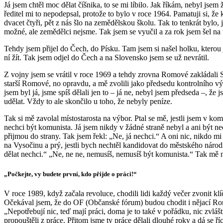
Já jsem chtěl moc dělat číšnika, to se mi líbilo. Jak říkám, nebyl jsem
ředitel mi to nepodepsal, protože to bylo v roce 1964. Pamatuji si, že
dvacet čtyři, pět z nás šlo na zemědělskou školu. Tak to tenkrát by
možné, ale zemědělci nejsme. Tak jsem se vyučil a za rok jsem šel na
Tehdy jsem přijel do Čech, do Písku. Tam jsem si našel holku, kterou
ní žít. Tak jsem odjel do Čech a na Slovensko jsem se už nevrátil.
Z vojny jsem se vrátil v roce 1969 a tehdy zrovna Romové zakládali 
starší Romové, no opravdu, a mě zvolili jako předsedu kontrolního vý
jsem byl já, jsme spíš dělali jen to – já ne, nebyl jsem předseda –, 
udělat. Vždy to ale skončilo u toho, že nebyly peníze.
Tak si mě zavolal místostarosta na výbor. Ptal se mě, jestli jsem v kom
nechci být komunista. Já jsem nikdy v žádné straně nebyl a ani být ne
přijmou do strany. Tak jsem řekl: „Ne, já nechci.“ A oni nic, nikdo mi
na Vysočinu a prý, jestli bych nechtěl kandidovat do městského národ
dělat nechci.“ „Ne, ne ne, nemusíš, nemusíš být komunista.“ Tak mě nak
„Počkejte, vy budete první, kdo přijde o práci!“
V roce 1989, když začala revoluce, chodili lidi každý večer zvonit kl
Očekával jsem, že do OF (Občanské fórum) budou chodit i nějací Romov
„Nepotřebují nic, teď mají práci, doma je to také v pořádku, nic zvlá
propouštěli z práce. Přitom jsme ty práce dělali dlouhé roky a dá se ř