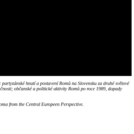
: partyzánské hnutí a postavení Romů na Slovensku za druhé světové
čnosti; občanské a politické aktivity Romů po roce 1989, dopady
oma from the Central Europeen Perspective.