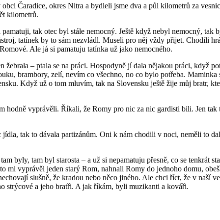
 obci Čaradice, okres Nitra a bydleli jsme dva a půl kilometrů za vesnic
ět kilometrů.
 si pamatuji, tak otec byl stále nemocný. Ještě když nebyl nemocný, tak
ástroj, tatínek by to sám nezvládl. Museli pro něj vždy přijet. Chodili 
en Romové. Ale já si pamatuju tatínka už jako nemocného.
en žebrala – ptala se na práci. Hospodyně jí dala nějakou práci, když 
ouku, brambory, zelí, nevím co všechno, no co bylo potřeba. Maminka se
ensku. Když už o tom mluvím, tak na Slovensku ještě žije můj bratr, kter
om hodně vyprávěli. Říkali, že Romy pro nic za nic gardisti bili. Jen tak
 jídla, tak to dávala partizánům. Oni k nám chodili v noci, neměli to d
tam byly, tam byl starosta – a už si nepamatuju přesně, co se tenkrát 
, to mi vyprávěl jeden starý Rom, nahnali Romy do jednoho domu, obešl
 nechovají slušně, že kradou nebo něco jiného. Ale chci říct, že v naší v
ho strýcové a jeho bratři. A jak říkám, byli muzikanti a kováři.