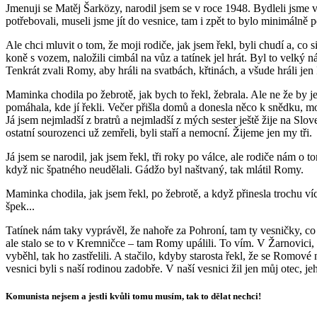
Jmenuji se Matěj Šarközy, narodil jsem se v roce 1948. Bydleli jsme v
potřebovali, museli jsme jít do vesnice, tam i zpět to bylo minimálně p
Ale chci mluvit o tom, že moji rodiče, jak jsem řekl, byli chudí a, co
koně s vozem, naložili cimbál na vůz a tatínek jel hrát. Byl to velký n
Tenkrát zvali Romy, aby hráli na svatbách, křtinách, a všude hráli j
Maminka chodila po žebrotě, jak bych to řekl, žebrala. Ale ne že by j
pomáhala, kde jí řekli. Večer přišla domů a donesla něco k snědku, m
Já jsem nejmladší z bratrů a nejmladší z mých sester ještě žije na Slov
ostatní sourozenci už zemřeli, byli staří a nemocní. Žijeme jen my tři.
Já jsem se narodil, jak jsem řekl, tři roky po válce, ale rodiče nám o t
když nic špatného neudělali. Gádžo byl naštvaný, tak mlátil Romy.
Maminka chodila, jak jsem řekl, po žebrotě, a když přinesla trochu víc
špek...
Tatínek nám taky vyprávěl, že nahoře za Pohroní, tam ty vesničky, co 
ale stalo se to v Kremničce – tam Romy upálili. To vím. V Žarnovici
vyběhl, tak ho zastřelili. A stačilo, kdyby starosta řekl, že se Romové
vesnici byli s naší rodinou zadobře. V naší vesnici žil jen můj otec, je
Komunista nejsem a jestli kvůli tomu musím, tak to dělat nechci!