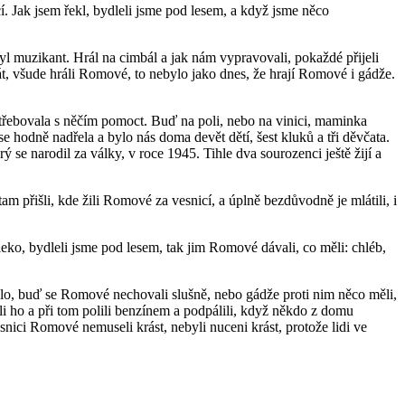
í. Jak jsem řekl, bydleli jsme pod lesem, a když jsme něco
 byl muzikant. Hrál na cimbál a jak nám vypravovali, pokaždé přijeli
hrát, všude hráli Romové, to nebylo jako dnes, že hrají Romové i gádže.
potřebovala s něčím pomoct. Buď na poli, nebo na vinici, maminka
 hodně nadřela a bylo nás doma devět dětí, šest kluků a tři děvčata.
ý se narodil za války, v roce 1945. Tihle dva sourozenci ještě žijí a
 tam přišli, kde žili Romové za vesnicí, a úplně bezdůvodně je mlátili, i
aleko, bydleli jsme pod lesem, tak jim Romové dávali, co měli: chléb,
stalo, buď se Romové nechovali slušně, nebo gádže proti nim něco měli,
i ho a při tom polili benzínem a podpálili, když někdo z domu
esnici Romové nemuseli krást, nebyli nuceni krást, protože lidi ve