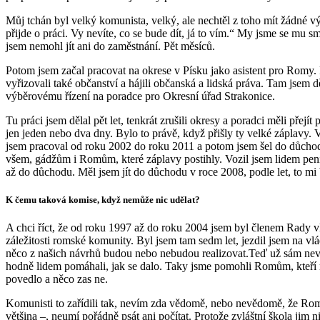
Můj tchán byl velký komunista, velký, ale nechtěl z toho mít žádné vý
přijde o práci. Vy nevíte, co se bude dít, já to vím.“ My jsme se mu s
jsem nemohl jít ani do zaměstnání. Pět měsíců.
Potom jsem začal pracovat na okrese v Písku jako asistent pro Romy.
vyřizovali také občanství a hájili občanská a lidská práva. Tam jsem 
výběrovému řízení na poradce pro Okresní úřad Strakonice.
Tu práci jsem dělal pět let, tenkrát zrušili okresy a poradci měli přej
jen jeden nebo dva dny. Bylo to právě, když přišly ty velké záplavy. 
jsem pracoval od roku 2002 do roku 2011 a potom jsem šel do důchodu
všem, gádžům i Romům, které záplavy postihly. Vozil jsem lidem peníze
až do důchodu. Měl jsem jít do důchodu v roce 2008, podle let, to mi 
K čemu taková komise, když nemůže nic udělat?
A chci říct, že od roku 1997 až do roku 2004 jsem byl členem Rady v
záležitosti romské komunity. Byl jsem tam sedm let, jezdil jsem na vlá
něco z našich návrhů budou nebo nebudou realizovat.Teď už sám nevím
hodně lidem pomáhali, jak se dalo. Taky jsme pomohli Romům, kteří m
povedlo a něco zas ne.
Komunisti to zařídili tak, nevím zda vědomě, nebo nevědomě, že Romov
většina –, neumí pořádně psát ani počítat. Protože zvláštní škola ji