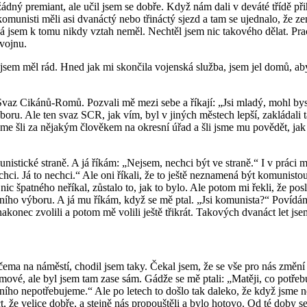
 žádný premiant, ale učil jsem se dobře. Když nám dali v deváté třídě při
 komunisti měli asi dvanáctý nebo třináctý sjezd a tam se ujednalo, že z
lo, já jsem k tomu nikdy vztah neměl. Nechtěl jsem nic takového dělat
 vojnu.
 jsem měl rád. Hned jak mi skončila vojenská služba, jsem jel domů, ab
Svaz Cikánů-Romů. Pozvali mě mezi sebe a říkají: „Jsi mladý, mohl bys
boru. Ale ten svaz SCR, jak vím, byl v jiných městech lepší, zakládal
že jsme šli za nějakým člověkem na okresní úřad a šli jsme mu povědět, 
unistické straně. A já říkám: „Nejsem, nechci být ve straně.“ I v práci m
chci. Já to nechci.“ Ale oni říkali, že to ještě neznamená být komunist
 nic špatného neříkal, zůstalo to, jak to bylo. Ale potom mi řekli, že po
ního výboru. A já mu říkám, když se mě ptal. „Jsi komunista?“ Povídám
onec zvolili a potom mě volili ještě třikrát. Takových dvanáct let jsem
íčema na náměstí, chodil jsem taky. Čekal jsem, že se vše pro nás změní
é, ale byl jsem tam zase sám. Gádže se mě ptali: „Matěji, co potřebuj
štního nepotřebujeme.“ Ale po letech to došlo tak daleko, že když jsme 
íct, že velice dobře, a stejně nás propouštěli a bylo hotovo. Od té doby