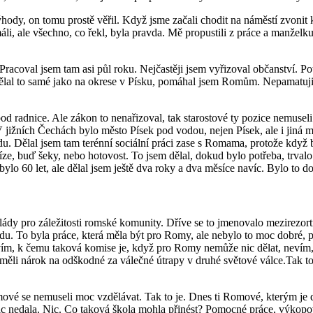
hody, on tomu prostě věřil. Když jsme začali chodit na náměstí zvonit k
máli, ale všechno, co řekl, byla pravda. Mě propustili z práce a manželk
 Pracoval jsem tam asi půl roku. Nejčastěji jsem vyřizoval občanství. 
dělal to samé jako na okrese v Písku, pomáhal jsem Romům. Nepamatuji si
ít pod radnice. Ale zákon to nenařizoval, tak starostové ty pozice nemuse
V jižních Čechách bylo město Písek pod vodou, nejen Písek, ale i jiná 
. Dělal jsem tam terénní sociální práci zase s Romama, protože když by
, buď šeky, nebo hotovost. To jsem dělal, dokud bylo potřeba, trvalo to
bylo 60 let, ale dělal jsem ještě dva roky a dva měsíce navíc. Bylo to d
lády pro záležitosti romské komunity. Dříve se to jmenovalo mezirezor
du. To byla práce, která měla být pro Romy, ale nebylo to moc dobré, pr
, k čemu taková komise je, když pro Romy nemůže nic dělat, nevím, nač
ěli nárok na odškodné za válečné útrapy v druhé světové válce.Tak to 
é se nemuseli moc vzdělávat. Tak to je. Dnes ti Romové, kterým je dnes
m nic nedala. Nic. Co taková škola mohla přinést? Pomocné práce, výko