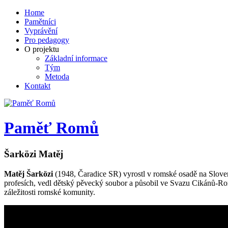
Home
Pamětníci
Vyprávění
Pro pedagogy
O projektu
Základní informace
Tým
Metoda
Kontakt
Paměť Romů
Šarközi
Matěj
Matěj Šarközi
(1948, Čaradice SR) vyrostl v romské osadě na Slove
profesích, vedl dětský pěvecký soubor a působil ve Svazu Cikánů-Ro
záležitosti romské komunity.