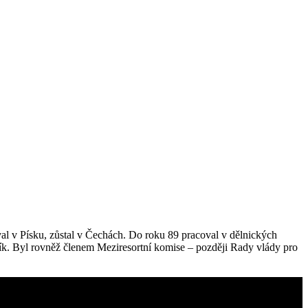
al v Písku, zůstal v Čechách. Do roku 89 pracoval v dělnických
ík. Byl rovněž členem Meziresortní komise – později Rady vlády pro