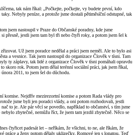
líčema, tak nám říkal: „Počkejte, počkejte, vy budete první, kdo
u taky. Nebyly peníze, a protože jsme dostali pětiměsíční odstupné, tak
Potom jsem nastoupil v Praze do Občanské poradny, kde jsme
 přesně, jestli jsem tam byl tři nebo čtyři roky, a potom jsem šel k
li zřizovat. Už jsem poradce nedělal a práci jsem neměl. Ale to bylo asi
města a vesnice. Tak jsem nastoupil do organizace Člověk v tísni. Tam
ly ty záplavy, tak lidé z organizace Člověk v tísni pomáhali opravdu
 skoro rok. Potom jsem dělal terénní sociální práci, jak jsem říkal,
o února 2011, to jsem šel do důchodu.
tní komise. Nejdřív mezirezortní komise a potom Rada vlády pro
otože jsme byli jen poradci vlády, a oni potom rozhodovali, jestli
 to je. Ale pár věcí se povedlo, například to občanství, s tím jsme
nebylo zbytečné, nemůžu říct, že jsem tam jezdil zbytečně. Něco se
 čtyřicet padesát let – neříkám, že všichni, to ne, ale říkám, že
pové práce a ženy potom dělaly uklizečky. Romové jen s lopatou. Teď