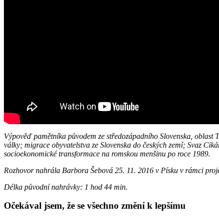
Výpověď pamětníka původem ze středozápadního Slovenska, oblast Tek
války; migrace obyvatelstva ze Slovenska do českých zemí; Svaz Ciká
socioekonomické transformace na romskou menšinu po roce 1989.
Rozhovor nahrála Barbora Šebová 25. 11. 2016 v Písku v rámci proj
Délka původní nahrávky: 1 hod 44 min.
Očekával jsem, že se všechno změní k lepšímu