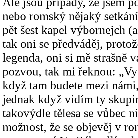
Ale jsou případy, že jsem p
nebo romský nějaký setkání, 
pět šest kapel výbornejch (a
tak oni se předváděj, protož
legenda, oni si mě strašně 
pozvou, tak mi řeknou: „Vy 
když tam budete mezi námi,
jednak když vidím ty skupiny
takovýdle tělesa se vůbec n
možnost, že se objevěj v ro