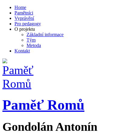
Home
Pamětníci
Vyprávění
Pro pedagogy
O projektu
Základní informace
Tým
Metoda
Kontakt
Paměť Romů
Gondolán
Antonín