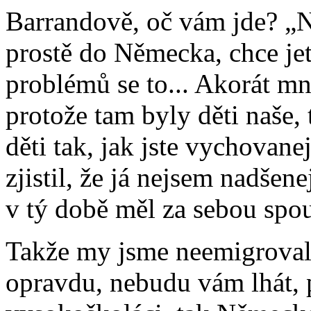
Barrandově, oč vám jde? „No
prostě do Německa, chce je
problémů se to... Akorát mně
protože tam byly děti naše,
děti tak, jak jste vychovanej
zjistil, že já nejsem nadšene
v tý době měl za sebou spou
Takže my jsme neemigrovali,
opravdu, nebudu vám lhát, 