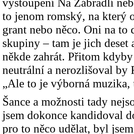
vystoupení Na Zábradlí neb
to jenom romský, na který 
grant nebo něco. Oni na to d
skupiny – tam je jich deset 
někde zahrát. Přitom kdyby 
neutrální a nerozlišoval by 
„Ale to je výborná muzika, 
Šance a možnosti tady nejs
jsem dokonce kandidoval do
pro to něco udělat, byl jse