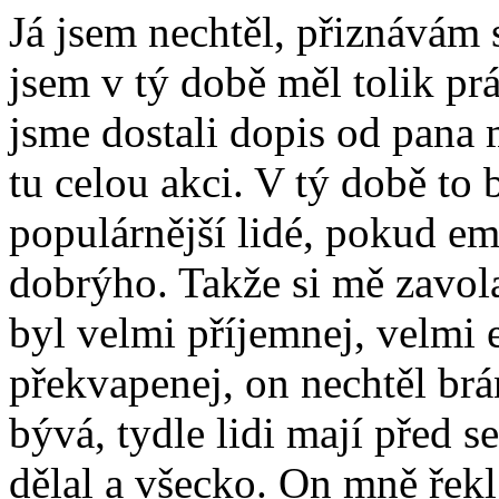
Já jsem nechtěl, přiznávám s
jsem v tý době měl tolik prá
jsme dostali dopis od pana 
tu celou akci. V tý době to 
populárnější lidé, pokud em
dobrýho. Takže si mě zavol
byl velmi příjemnej, velmi e
překvapenej, on nechtěl brán
bývá, tydle lidi mají před se
dělal a všecko. On mně řekl