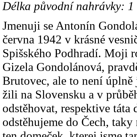
Délka původní nahrávky: 1
Jmenuji se Antonín Gondolán
června 1942 v krásné vesnič
Spišského Podhradí. Moji r
Gizela Gondolánová, pravd
Brutovec, ale to není úplně j
žili na Slovensku a v průbě
odstěhovat, respektive táta 
odstěhujeme do Čech, taky n
ten domeček, kterej jsme ta