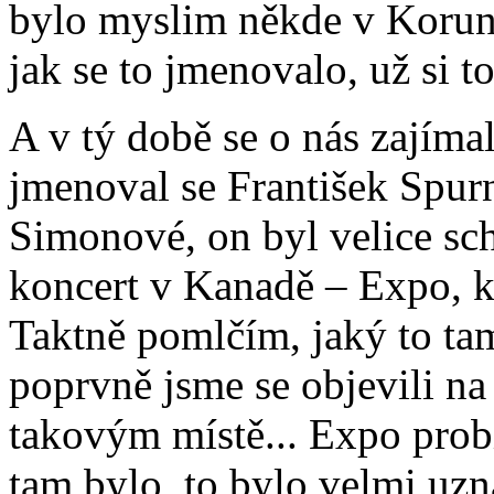
bylo myslim někde v Korun
jak se to jmenovalo, už si 
A v tý době se o nás zajíma
jmenoval se František Spur
Simonové, on byl velice sc
koncert v Kanadě – Expo, k
Taktně pomlčím, jaký to ta
poprvně jsme se objevili na
takovým místě... Expo probíh
tam bylo, to bylo velmi uzn