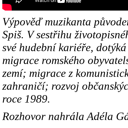
Výpověď muzikanta původem
Spiš. V sestřihu životopisn
své hudební kariéře, dotýká 
migrace romského obyvatels
zemí; migrace z komunistic
zahraničí; rozvoj občanskýc
roce 1989.
Rozhovor nahrála Adéla Gál