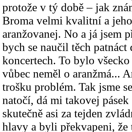
protože v tý době – jak zn
Broma velmi kvalitní a jeho 
aranžovanej. No a já jsem 
bych se naučil těch patnáct 
koncertech. To bylo všecko 
vůbec neměl o aranžmá... An
trošku problém. Tak jsme se
natočí, dá mi takovej pásek 
skutečně asi za tejden zvlád
hlavy a byli překvapeni, že