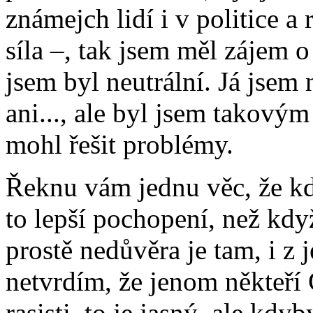
známejch lidí i v politice a 
síla –, tak jsem měl zájem 
jsem byl neutrální. Já jse
ani..., ale byl jsem takový
mohl řešit problémy.
Řeknu vám jednu věc, že k
to lepší pochopení, než když
prostě nedůvěra je tam, i z j
netvrdím, že jenom někteří Č
rasisti, to je jasný, ale kd