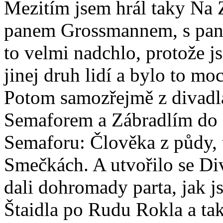
Mezitím jsem hrál taky Na 
panem Grossmannem, s pan
to velmi nadchlo, protože j
jinej druh lidí a bylo to m
Potom samozřejmě z divadl
Semaforem a Zábradlím do d
Semaforu: Člověka z půdy, 
Smečkách. A utvořilo se Di
dali dohromady parta, jak j
Štaidla po Rudu Rokla a tak