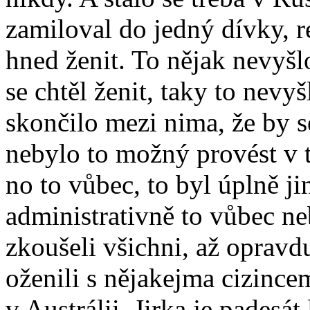
zamiloval do jedný dívky, re
hned ženit. To nějak nevyšlo
se chtěl ženit, taky to nevyš
skončilo mezi nima, že by se
nebylo to možný provést v t
no to vůbec, to byl úplně jin
administrativně to vůbec n
zkoušeli všichni, až opravdu
oženili s nějakejma cizincema
v Austrálii, Jirka je padesát