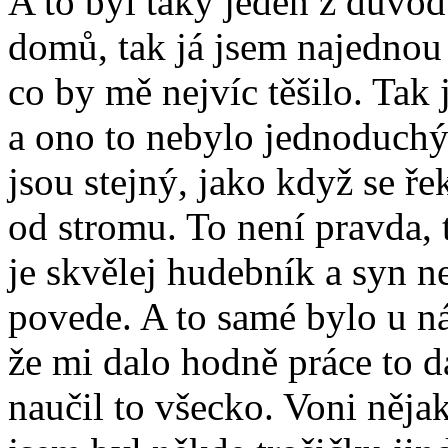
A to byl taky jeden z důvod
domů, tak já jsem najednou z
co by mě nejvíc těšilo. Ta
a ono to nebylo jednoduchý,
jsou stejný, jako když se ře
od stromu. To není pravda, t
je skvělej hudebník a syn ne
povede. A to samé bylo u n
že mi dalo hodně práce to d
naučil to všecko. Voni nějak 