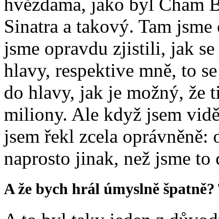
hvězdama, jako byl Cham Bas
Sinatra a takový. Tam jsme d
jsme opravdu zjistili, jak s
hlavy, respektive mně, to s
do hlavy, jak je možný, že ti
miliony. Ale když jsem viděl,
jsem řekl zcela oprávněně: o
naprosto jinak, než jsme to 
A že bych hrál úmyslně špatně? 