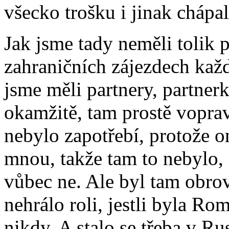
všecko trošku i jinak chápal
Jak jsme tady neměli tolik př
zahraničních zájezdech každ
jsme měli partnery, partner
okamžitě, tam prostě vopravd
nebylo zapotřebí, protože o
mnou, takže tam to nebylo, 
vůbec ne. Ale byl tam obro
nehrálo roli, jestli byla Ro
nikdy. A stalo se třeba v Rus